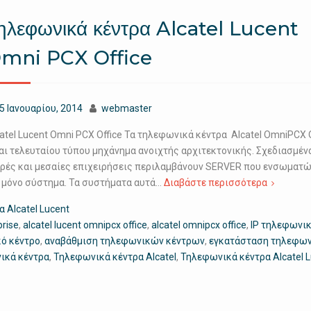
ηλεφωνικά κέντρα Alcatel Lucent
mni PCX Office
5 Ιανουαρίου, 2014
webmaster
atel Lucent Omni PCX Office Τα τηλεφωνικά κέντρα Alcatel OmniPCX O
αι τελευταίου τύπου μηχάνημα ανοιχτής αρχιτεκτονικής. Σχεδιασμένα
κρές και μεσαίες επιχειρήσεις περιλαμβάνουν SERVER που ενσωματ
 μόνο σύστημα. Τα συστήματα αυτά…
Διαβάστε περισσότερα
 Alcatel Lucent
prise
,
alcatel lucent omnipcx office
,
alcatel omnipcx office
,
IP τηλεφωνι
κό κέντρο
,
αναβάθμιση τηλεφωνικών κέντρων
,
εγκατάσταση τηλεφω
ικά κέντρα
,
Τηλεφωνικά κέντρα Alcatel
,
Τηλεφωνικά κέντρα Alcatel 