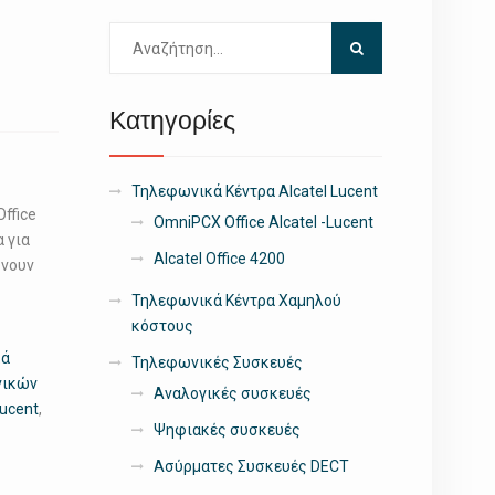
Αναζήτηση
για:
Κατηγορίες
Τηλεφωνικά Κέντρα Alcatel Lucent
ffice
OmniPCX Office Alcatel -Lucent
 για
Alcatel Office 4200
ώνουν
Τηλεφωνικά Κέντρα Χαμηλού
κόστους
κά
Τηλεφωνικές Συσκευές
νικών
Αναλογικές συσκευές
Lucent
,
Ψηφιακές συσκευές
Ασύρματες Συσκευές DECT