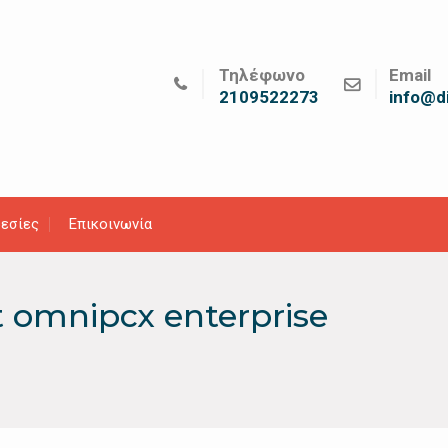
Τηλέφωνο
Email
2109522273
info@di
εσίες
Επικοινωνία
t omnipcx enterprise