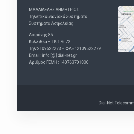
ΜΑΛΛΙΔΕΛΗΣ ΔΗΜΗΤΡΙΟΣ
Τηλεπικοινωνίακά Συστήματα
Συστήματα Ασφαλείας
Δοϊράνης 85
Καλλιθέα – ΤΚ 176 72
Τηλ:2109522273 – ΦΑΞ : 2109522279
Email : info [@] dial-net.gr
Aριθμός ΓΕΜΗ : 140763701000
Dial-Net Telecommu