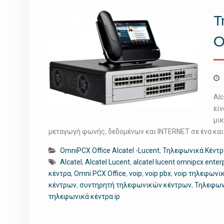
Τ
O
Alc
είν
μι
μεταγωγή φωνής, δεδομένων και INTERNET σε ένα και
OmniPCX Office Alcatel -Lucent
,
Τηλεφωνικά Κέντρα
Alcatel
,
Alcatel Lucent
,
alcatel lucent omnipcx enter
κέντρα
,
Omni PCX Office
,
voip
,
voip pbx
,
voip τηλεφωνι
κέντρων
,
συντηρητή τηλεφωνικών κέντρων
,
Τηλεφων
τηλεφωνικά κέντρα ip