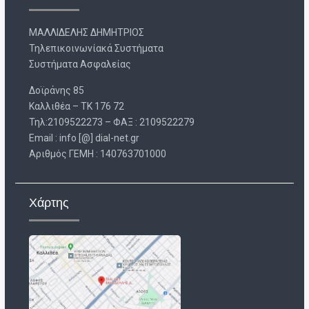
ΜΑΛΛΙΔΕΛΗΣ ΔΗΜΗΤΡΙΟΣ
Τηλεπικοινωνίακά Συστήματα
Συστήματα Ασφαλείας
Δοϊράνης 85
Καλλιθέα – ΤΚ 176 72
Τηλ:2109522273 – ΦΑΞ : 2109522279
Email : info [@] dial-net.gr
Aριθμός ΓΕΜΗ : 140763701000
Χάρτης