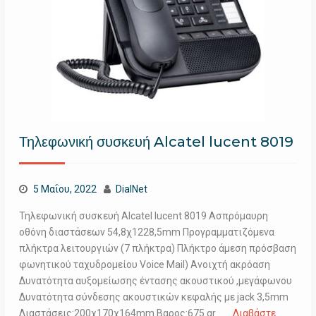
Τηλεφωνική συσκευή Alcatel lucent 8019
5 Μαΐου, 2022
DialNet
Τηλεφωνική συσκευή Alcatel lucent 8019 Ασπρόμαυρη
οθόνη διαστάσεων 54,8χ1228,5mm Προγραμματιζόμενα
πλήκτρα λειτουργιών (7 πλήκτρα) Πλήκτρο άμεση πρόσβαση
φωνητικού ταχυδρομείου Voice Mail) Ανοιχτή ακρόαση
Δυνατότητα αυξομείωσης έντασης ακουστικού ,μεγάφωνου
Δυνατότητα σύνδεσης ακουστικών κεφαλής με jack 3,5mm
Διαστάσεις:200χ170χ164mm Βαρος:675 gr …
Διαβάστε