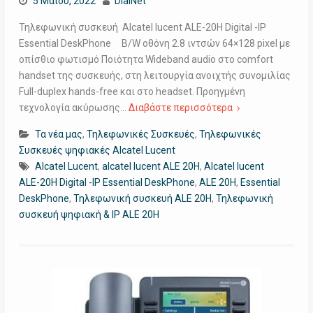
5 Μαΐου, 2022
DialNet
Τηλεφωνική συσκευή Alcatel lucent ALE-20H Digital -IP
Essential DeskPhone B/W οθόνη 2.8 ιντσών 64×128 pixel με
οπίσθιο φωτισμό Ποιότητα Wideband audio στο comfort
handset της συσκευής, στη λειτουργία ανοιχτής συνομιλίας
Full-duplex hands-free και στο headset. Προηγμένη
τεχνολογία ακύρωσης…
Διαβάστε περισσότερα
Τα νέα μας
,
Τηλεφωνικές Συσκευές
,
Τηλεφωνικές
Συσκευές ψηφιακές Alcatel Lucent
Alcatel Lucent
,
alcatel lucent ALE 20H
,
Alcatel lucent
ALE-20H Digital -IP Essential DeskPhone
,
ALE 20H
,
Essential
DeskPhone
,
Τηλεφωνική συσκευή ALE 20H
,
Τηλεφωνική
συσκευή ψηφιακή & IP ALE 20H