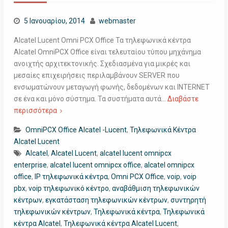
5 Ιανουαρίου, 2014
webmaster
Alcatel Lucent Omni PCX Office Τα τηλεφωνικά κέντρα
Alcatel OmniPCX Office είναι τελευταίου τύπου μηχάνημα
ανοιχτής αρχιτεκτονικής. Σχεδιασμένα για μικρές και
μεσαίες επιχειρήσεις περιλαμβάνουν SERVER που
ενσωματώνουν μεταγωγή φωνής, δεδομένων και INTERNET
σε ένα και μόνο σύστημα. Τα συστήματα αυτά…
Διαβάστε
περισσότερα
OmniPCX Office Alcatel -Lucent
,
Τηλεφωνικά Κέντρα
Alcatel Lucent
Alcatel
,
Alcatel Lucent
,
alcatel lucent omnipcx
enterprise
,
alcatel lucent omnipcx office
,
alcatel omnipcx
office
,
IP τηλεφωνικά κέντρα
,
Omni PCX Office
,
voip
,
voip
pbx
,
voip τηλεφωνικό κέντρο
,
αναβάθμιση τηλεφωνικών
κέντρων
,
εγκατάσταση τηλεφωνικών κέντρων
,
συντηρητή
τηλεφωνικών κέντρων
,
Τηλεφωνικά κέντρα
,
Τηλεφωνικά
κέντρα Alcatel
,
Τηλεφωνικά κέντρα Alcatel Lucent
,