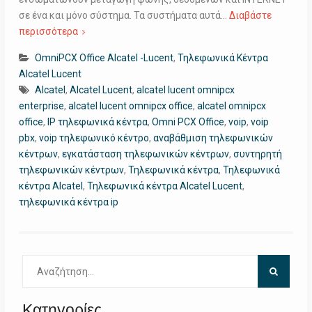
σε ένα και μόνο σύστημα. Τα συστήματα αυτά…
Διαβάστε
περισσότερα
OmniPCX Office Alcatel -Lucent
,
Τηλεφωνικά Κέντρα
Alcatel Lucent
Alcatel
,
Alcatel Lucent
,
alcatel lucent omnipcx
enterprise
,
alcatel lucent omnipcx office
,
alcatel omnipcx
office
,
IP τηλεφωνικά κέντρα
,
Omni PCX Office
,
voip
,
voip
pbx
,
voip τηλεφωνικό κέντρο
,
αναβάθμιση τηλεφωνικών
κέντρων
,
εγκατάσταση τηλεφωνικών κέντρων
,
συντηρητή
τηλεφωνικών κέντρων
,
Τηλεφωνικά κέντρα
,
Τηλεφωνικά
κέντρα Alcatel
,
Τηλεφωνικά κέντρα Alcatel Lucent
,
τηλεφωνικά κέντρα ip
Αναζήτηση
για:
Κατηγορίες