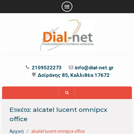
Προχωρήστε
στο
περιεχόμενο
2109522273
info@dial-net.gr
Δοϊράνης 85, Καλλιθέα 17672
Ετικέτα:
alcatel lucent omnipcx
office
Αρχική
alcatel lucent omnipcx office