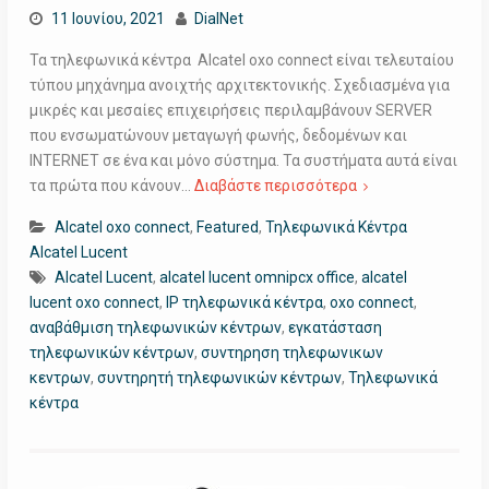
11 Ιουνίου, 2021
DialNet
Τα τηλεφωνικά κέντρα Alcatel oxo connect είναι τελευταίου
τύπου μηχάνημα ανοιχτής αρχιτεκτονικής. Σχεδιασμένα για
μικρές και μεσαίες επιχειρήσεις περιλαμβάνουν SERVER
που ενσωματώνουν μεταγωγή φωνής, δεδομένων και
INTERNET σε ένα και μόνο σύστημα. Τα συστήματα αυτά είναι
τα πρώτα που κάνουν…
Διαβάστε περισσότερα
Alcatel oxo connect
,
Featured
,
Τηλεφωνικά Κέντρα
Alcatel Lucent
Alcatel Lucent
,
alcatel lucent omnipcx office
,
alcatel
lucent oxo connect
,
IP τηλεφωνικά κέντρα
,
oxo connect
,
αναβάθμιση τηλεφωνικών κέντρων
,
εγκατάσταση
τηλεφωνικών κέντρων
,
συντηρηση τηλεφωνικων
κεντρων
,
συντηρητή τηλεφωνικών κέντρων
,
Τηλεφωνικά
κέντρα