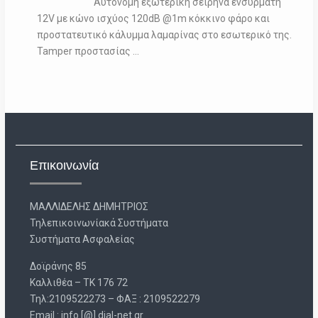
Αυτόνομη εξωτερική σειρήνα ενσύρματη
12V με κώνο ισχύος 120dB @1m κόκκινο φάρο και
προστατευτικό κάλυμμα λαμαρίνας στο εσωτερικό της.
Tamper προστασίας …
Επικοινωνία
ΜΑΛΛΙΔΕΛΗΣ ΔΗΜΗΤΡΙΟΣ
Τηλεπικοινωνίακά Συστήματα
Συστήματα Ασφαλείας
Δοϊράνης 85
Καλλιθέα – ΤΚ 176 72
Τηλ:2109522273 – ΦΑΞ : 2109522279
Email : info [@] dial-net.gr