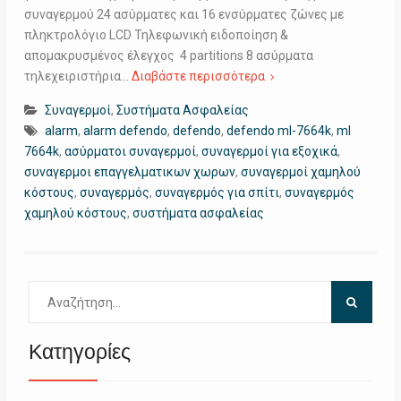
συναγερμού 24 ασύρματες και 16 ενσύρματες ζώνες με
πληκτρολόγιο LCD Τηλεφωνική ειδοποίηση &
απομακρυσμένος έλεγχος 4 partitions 8 ασύρματα
τηλεχειριστήρια…
Διαβάστε περισσότερα
Συναγερμοί
,
Συστήματα Ασφαλείας
alarm
,
alarm defendo
,
defendo
,
defendo ml-7664k
,
ml
7664k
,
ασύρματοι συναγερμοί
,
συναγερμοί για εξοχικά
,
συναγερμοι επαγγελματικων χωρων
,
συναγερμοί χαμηλού
κόστους
,
συναγερμός
,
συναγερμός για σπίτι
,
συναγερμός
χαμηλού κόστους
,
συστήματα ασφαλείας
Αναζήτηση
για:
Κατηγορίες