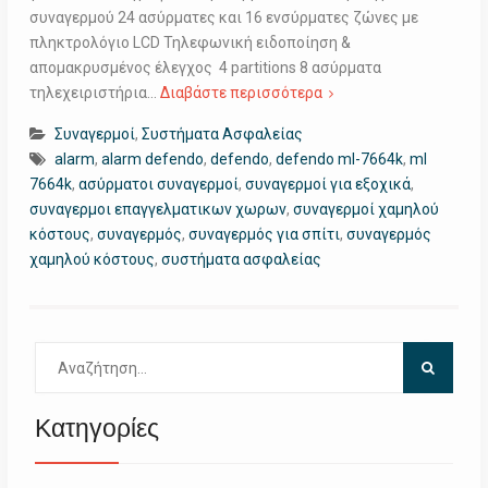
συναγερμού 24 ασύρματες και 16 ενσύρματες ζώνες με
πληκτρολόγιο LCD Τηλεφωνική ειδοποίηση &
απομακρυσμένος έλεγχος 4 partitions 8 ασύρματα
τηλεχειριστήρια…
Διαβάστε περισσότερα
Συναγερμοί
,
Συστήματα Ασφαλείας
alarm
,
alarm defendo
,
defendo
,
defendo ml-7664k
,
ml
7664k
,
ασύρματοι συναγερμοί
,
συναγερμοί για εξοχικά
,
συναγερμοι επαγγελματικων χωρων
,
συναγερμοί χαμηλού
κόστους
,
συναγερμός
,
συναγερμός για σπίτι
,
συναγερμός
χαμηλού κόστους
,
συστήματα ασφαλείας
Αναζήτηση
για:
Κατηγορίες