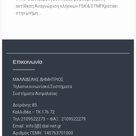
αντίθεση.Αναγνώριση κλήσεων FSK & DTMF.Κρατάει
στην μνήμη …
Επικοινωνία
ΜΑΛΛΙΔΕΛΗΣ ΔΗΜΗΤΡΙΟΣ
Τηλεπικοινωνίακά Συστήματα
Συστήματα Ασφαλείας
Δοϊράνης 85
Καλλιθέα – ΤΚ 176 72
Τηλ:2109522273 – ΦΑΞ : 2109522279
Email : info [@] dial-net.gr
Aριθμός ΓΕΜΗ : 140763701000