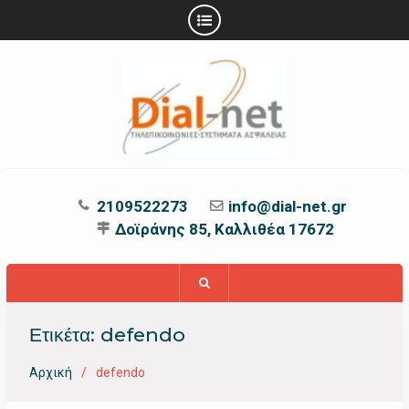
Προχωρήστε
στο
περιεχόμενο
2109522273
info@dial-net.gr
Δοϊράνης 85, Καλλιθέα 17672
Ετικέτα:
defendo
Αρχική
defendo