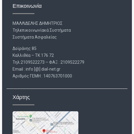
Επικοινωνία
ΜΑΛΛΙΔΕΛΗΣ ΔΗΜΗΤΡΙΟΣ
Τηλεπικοινωνίακά Συστήματα
Συστήματα Ασφαλείας
Δοϊράνης 85
Καλλιθέα – ΤΚ 176 72
Τηλ:2109522273 – ΦΑΞ : 2109522279
Email : info [@] dial-net.gr
Aριθμός ΓΕΜΗ : 140763701000
Χάρτης