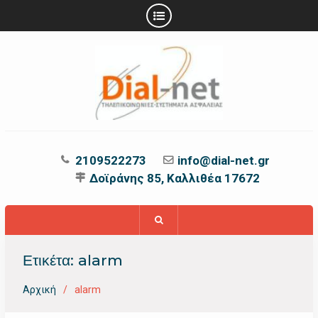
Προχωρήστε
στο
περιεχόμενο
2109522273
info@dial-net.gr
Δοϊράνης 85, Καλλιθέα 17672
Ετικέτα:
alarm
Αρχική
alarm