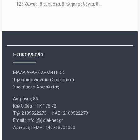
128 ζώνες, 8 τμήματα, 8 πληκτρολόγια, 8 …
Επικοινωνία
ΜΑΛΛΙΔΕΛΗΣ ΔΗΜΗΤΡΙΟΣ
Τηλεπικοινωνίακά Συστήματα
Συστήματα Ασφαλείας
Δοϊράνης 85
Καλλιθέα – ΤΚ 176 72
Τηλ:2109522273 – ΦΑΞ : 2109522279
Email : info [@] dial-net.gr
Aριθμός ΓΕΜΗ : 140763701000