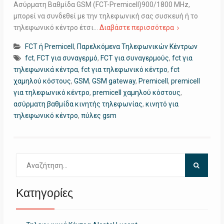
Ασύρματη Βαθμίδα GSM (FCT-Premicell)900/1800 MHz,
μπορεί να συνδεθεί με την τηλεφωνική σας συσκευή ή το
τηλεφωνικό κέντρο έτσι…
Διαβάστε περισσότερα
FCT ή Premicell
,
Παρελκόμενα Τηλεφωνικών Κέντρων
fct
,
FCT για συναγερμό
,
FCT για συναγερμούς
,
fct για
τηλεφωνικά κέντρα
,
fct για τηλεφωνικό κέντρο
,
fct
χαμηλού κόστους
,
GSM
,
GSM gateway
,
Premicell
,
premicell
για τηλεφωνικό κέντρο
,
premicell χαμηλού κόστους
,
ασύρματη βαθμίδα κινητής τηλεφωνίας
,
κινητό για
τηλεφωνικό κέντρο
,
πύλες gsm
Αναζήτηση
για:
Κατηγορίες