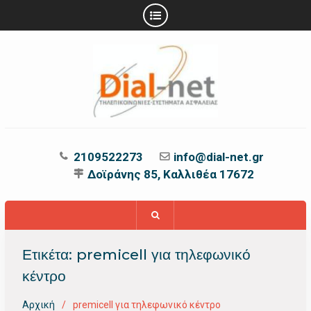
Προχωρήστε
στο
περιεχόμενο
2109522273
info@dial-net.gr
Δοϊράνης 85, Καλλιθέα 17672
Ετικέτα:
premicell για τηλεφωνικό
κέντρο
Αρχική
premicell για τηλεφωνικό κέντρο