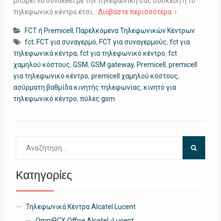
μπορεί να συνδεθεί με την τηλεφωνική σας συσκευή ή το
τηλεφωνικό κέντρο έτσι…
Διαβάστε περισσότερα
FCT ή Premicell
,
Παρελκόμενα Τηλεφωνικών Κέντρων
fct
,
FCT για συναγερμό
,
FCT για συναγερμούς
,
fct για
τηλεφωνικά κέντρα
,
fct για τηλεφωνικό κέντρο
,
fct
χαμηλού κόστους
,
GSM
,
GSM gateway
,
Premicell
,
premicell
για τηλεφωνικό κέντρο
,
premicell χαμηλού κόστους
,
ασύρματη βαθμίδα κινητής τηλεφωνίας
,
κινητό για
τηλεφωνικό κέντρο
,
πύλες gsm
Αναζήτηση
για:
Κατηγορίες
Τηλεφωνικά Κέντρα Alcatel Lucent
OmniPCX Office Alcatel -Lucent