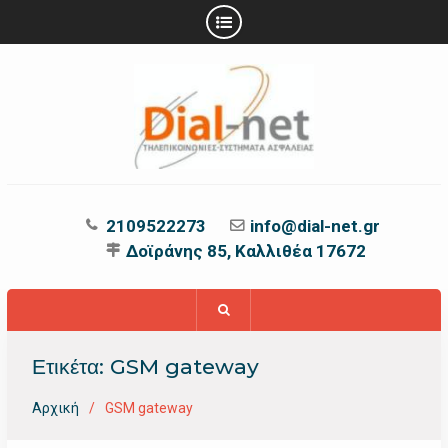
Προχωρήστε
στο
περιεχόμενο
2109522273
info@dial-net.gr
Δοϊράνης 85, Καλλιθέα 17672
Ετικέτα:
GSM gateway
Αρχική
GSM gateway