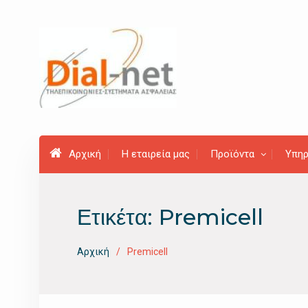
Προχωρήστε
στο
περιεχόμενο
Αρχική
Η εταιρεία μας
Προϊόντα
Υπηρ
Ετικέτα:
Premicell
Αρχική
Premicell