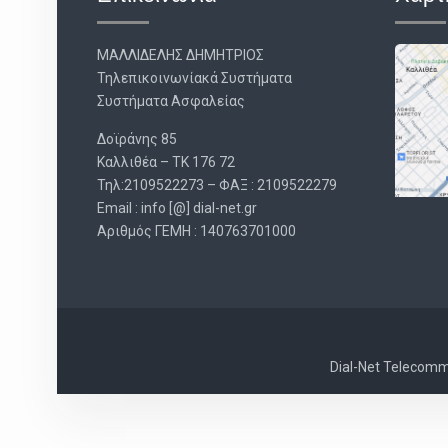
ΜΑΛΛΙΔΕΛΗΣ ΔΗΜΗΤΡΙΟΣ
Τηλεπικοινωνίακά Συστήματα
Συστήματα Ασφαλείας
Δοϊράνης 85
Καλλιθέα – ΤΚ 176 72
Τηλ:2109522273 – ΦΑΞ : 2109522279
Email : info [@] dial-net.gr
Aριθμός ΓΕΜΗ : 140763701000
Dial-Net Telecommu