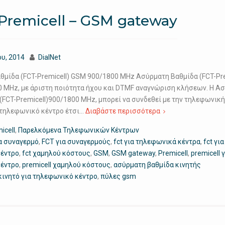
 Premicell – GSM gateway
ου, 2014
DialNet
μίδα (FCT-Premicell) GSM 900/1800 MHz Ασύρματη Βαθμίδα (FCT-Pre
 MHz, με άριστη ποιότητα ήχου και DTMF αναγνώριση κλήσεων. Η Α
FCT-Premicell)900/1800 MHz, μπορεί να συνδεθεί με την τηλεφωνική
 τηλεφωνικό κέντρο έτσι…
Διαβάστε περισσότερα
icell
,
Παρελκόμενα Τηλεφωνικών Κέντρων
α συναγερμό
,
FCT για συναγερμούς
,
fct για τηλεφωνικά κέντρα
,
fct για
κέντρο
,
fct χαμηλού κόστους
,
GSM
,
GSM gateway
,
Premicell
,
premicell 
κέντρο
,
premicell χαμηλού κόστους
,
ασύρματη βαθμίδα κινητής
κινητό για τηλεφωνικό κέντρο
,
πύλες gsm