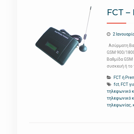
FCT –
2 Ιανουαρί
Ασύρματη Βαθ
GSM 900/1800
Βαθμίδα GSM (
συσκευή ή το
FCT ή Prem
fct
,
FCT γι
τηλεφωνικό 
τηλεφωνικό 
τηλεφωνίας
,