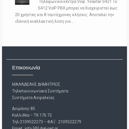
Τηλεφωνικά κέντρα Voip Yeastar S421 Το
S412 VoIP PBX μπορεί να διαχειριστεί έως
20 χρήστες και 8 ταυτόχρονες κλήσεις. Αποτελεί την
ιδανική εναλλακτική λύση για …
Επικοινωνία
ΜΑΛΛΙΔΕΛΗΣ ΔΗΜΗΤΡΙΟΣ
Τηλεπικοινωνίακά Συστήματα
Συστήματα Ασφαλείας
Δοϊράνης 85
Καλλιθέα – ΤΚ 176 72
Τηλ:2109522273 – ΦΑΞ : 2109522279
Email : info [@] dial-net.gr