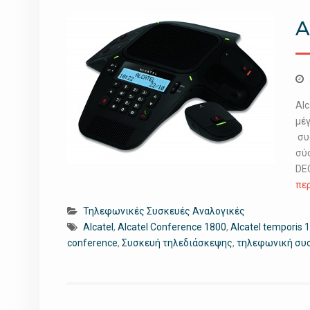
A
Al
μέ
συσ
σύ
DE
πε
Τηλεφωνικές Συσκευές Αναλογικές
Alcatel
,
Alcatel Conference 1800
,
Alcatel temporis 
conference
,
Συσκευή τηλεδιάσκεψης
,
τηλεφωνική συσ