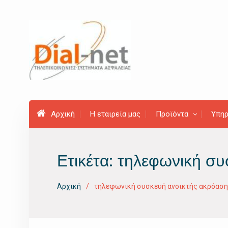
Προχωρήστε
στο
περιεχόμενο
Αρχική
Η εταιρεία μας
Προϊόντα
Υπηρ
Ετικέτα:
τηλεφωνική συ
Αρχική
τηλεφωνική συσκευή ανοικτής ακρόασ