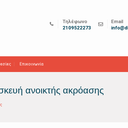
Τηλέφωνο
Email
2109522273
info@di
εσίες
Επικοινωνία
σκευή ανοικτής ακρόασης
ης