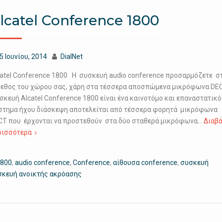
lcatel Conference 1800
5 Ιουνίου, 2014
DialNet
catel Conference 1800 Η συσκευή audio conference προσαρμόζετε σ
γεθος του χώρου σας, χάρη στα τέσσερα αποσπώμενα μικρόφωνα DEC
κευή Alcatel Conference 1800 είναι ένα καινοτόμο και επαναστατικό
στημα ήχου διάσκεψη αποτελείται από τέσσερα φορητά μικρόφωνα
CT που έρχονται να προστεθούν στα δύο σταθερά μικρόφωνα…
Διαβ
ρισσότερα
1800
,
audio conference
,
Conference
,
αίθουσα conference
,
συσκευή
κευή ανοικτής ακρόασης