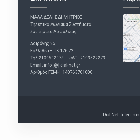
ΜΑΛΛΙΔΕΛΗΣ ΔΗΜΗΤΡΙΟΣ
Τηλεπικοινωνίακά Συστήματα
Συστήματα Ασφαλείας
Δοϊράνης 85
Καλλιθέα – ΤΚ 176 72
Τηλ:2109522273 – ΦΑΞ : 2109522279
Email : info [@] dial-net.gr
Aριθμός ΓΕΜΗ : 140763701000
Dial-Net Telecommu