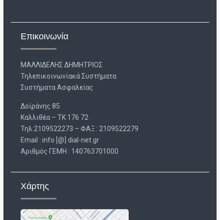
Επικοινωνία
ΜΑΛΛΙΔΕΛΗΣ ΔΗΜΗΤΡΙΟΣ
Τηλεπικοινωνίακά Συστήματα
Συστήματα Ασφαλείας
Δοϊράνης 85
Καλλιθέα – ΤΚ 176 72
Τηλ:2109522273 – ΦΑΞ : 2109522279
Email : info [@] dial-net.gr
Aριθμός ΓΕΜΗ : 140763701000
Χάρτης