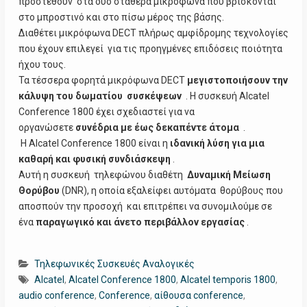
προστεθούν στα δύο σταθερά μικρόφωνα που βρίσκονται
στο μπροστινό και στο πίσω μέρος της βάσης.
Διαθέτει μικρόφωνα DECT πλήρως αμφίδρομης τεχνολογίες
που έχουν επιλεγεί για τις προηγμένες επιδόσεις ποιότητα
ήχου τους.
Τα τέσσερα φορητά μικρόφωνα DECT
μεγιστοποιήσουν την
κάλυψη του δωματίου συσκέψεων
. Η συσκευή
Alcatel
Conference 1800 έχει σχεδιαστεί για να
οργανώσετε
συνέδρια με έως δεκαπέντε άτομα
.
Η Alcatel Conference 1800 είναι η
ιδανική λύση για μια
καθαρή και φυσική συνδιάσκεψη
.
Αυτή η συσκευή τηλεφώνου διαθέτη
Δυναμική Μείωση
Θορύβου
(DNR), η οποία εξαλείφει αυτόματα θορύβους που
αποσπούν την προσοχή και επιτρέπει να συνομιλούμε σε
ένα
παραγωγικό και άνετο περιβάλλον εργασίας
.
Τηλεφωνικές Συσκευές Αναλογικές
Alcatel
,
Alcatel Conference 1800
,
Alcatel temporis 1800
,
audio conference
,
Conference
,
αίθουσα conference
,