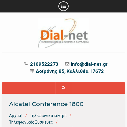
Προχωρήστε
στο
περιεχόμενο
2109522273
info@dial-net.gr
Δοϊράνης 85, Καλλιθέα 17672
Alcatel Conference 1800
Αρχική
Τηλεφωνικά κέντρα
Τηλεφωνικές Συσκευές