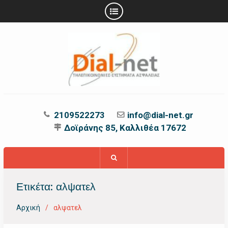
Προχωρήστε
στο
περιεχόμενο
2109522273
info@dial-net.gr
Δοϊράνης 85, Καλλιθέα 17672
Ετικέτα:
αλψατελ
Αρχική
αλψατελ