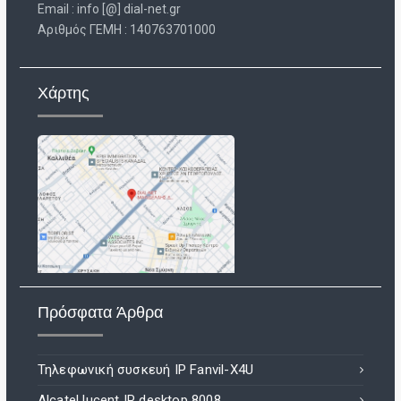
Email : info [@] dial-net.gr
Aριθμός ΓΕΜΗ : 140763701000
Χάρτης
Πρόσφατα Άρθρα
Τηλεφωνική συσκευή IP Fanvil-X4U
Alcatel lucent IP desktop 8008