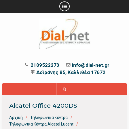
Προχωρήστε
στο
περιεχόμενο
2109522273
info@dial-net.gr
Δοϊράνης 85, Καλλιθέα 17672
Alcatel Office 4200DS
Αρχική
Τηλεφωνικά κέντρα
Τηλεφωνικά Κέντρα Alcatel Lucent