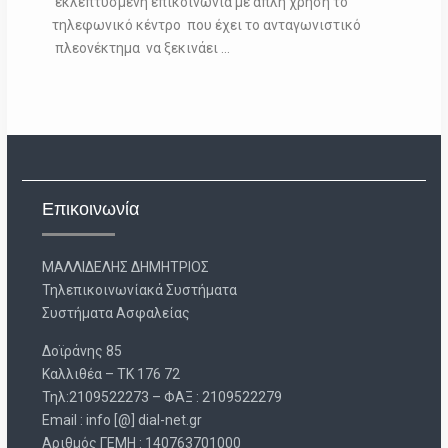
εκλεπτυσμένη επικοινωνία με απλή χρήση το
τηλεφωνικό κέντρο που έχει το ανταγωνιστικό
πλεονέκτημα να ξεκινάει …
Επικοινωνία
ΜΑΛΛΙΔΕΛΗΣ ΔΗΜΗΤΡΙΟΣ
Τηλεπικοινωνίακά Συστήματα
Συστήματα Ασφαλείας
Δοϊράνης 85
Καλλιθέα – ΤΚ 176 72
Τηλ:2109522273 – ΦΑΞ : 2109522279
Email : info [@] dial-net.gr
Aριθμός ΓΕΜΗ : 140763701000