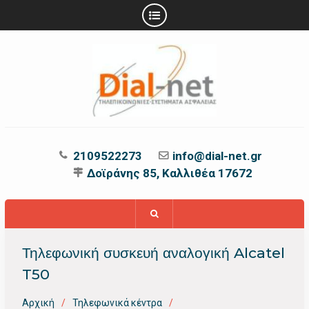
Προχωρήστε
στο
περιεχόμενο
2109522273
info@dial-net.gr
Δοϊράνης 85, Καλλιθέα 17672
Τηλεφωνική συσκευή αναλογική Alcatel
T50
Αρχική
Τηλεφωνικά κέντρα