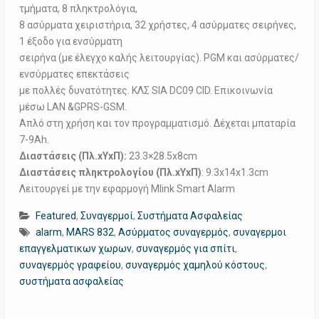
τμήματα, 8 πληκτρολόγια,
8 ασύρματα χειριστήρια, 32 χρήστες, 4 ασύρματες σειρήνες,
1 έξοδο για ενσύρματη
σειρήνα (με έλεγχο καλής λειτουργίας). PGM και ασύρματες/
ενσύρματες επεκτάσεις
με πολλές δυνατότητες. ΚΛΣ SIA DC09 CID. Επικοινωνία
μέσω LAN &GPRS-GSM.
Απλό στη χρήση και τον προγραμματισμό. Δέχεται μπαταρία
7-9Ah.
Διαστάσεις (Πλ.xΥxΠ):
23.3×28.5x8cm
Διαστάσεις πληκτρολογίου (Πλ.xΥxΠ)
: 9.3x14x1.3cm
Λειτουργεί με την εφαρμογή Mlink Smart Alarm
Featured
,
Συναγερμοί
,
Συστήματα Ασφαλείας
alarm
,
MARS 832
,
Ασύρματος συναγερμός
,
συναγερμοι
επαγγελματικων χωρων
,
συναγερμός για σπίτι
,
συναγερμός γραφείου
,
συναγερμός χαμηλού κόστους
,
συστήματα ασφαλείας