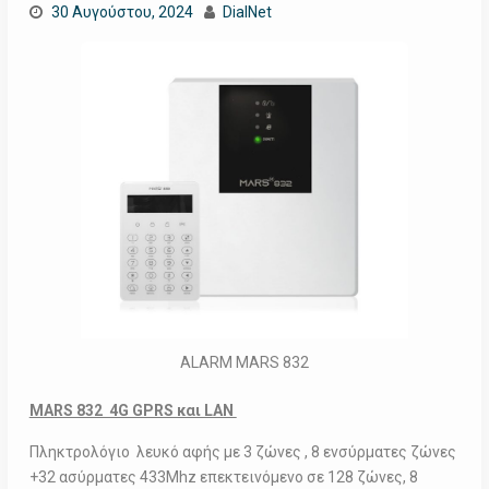
30 Αυγούστου, 2024
DialNet
ALARM MARS 832
MARS 832 4G GPRS και LAN
Πληκτρολόγιο λευκό αφής με 3 ζώνες , 8 ενσύρματες ζώνες
+32 ασύρματες 433Mhz επεκτεινόμενο σε 128 ζώνες, 8