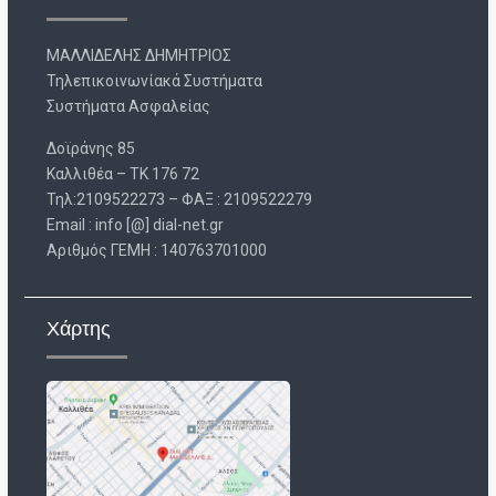
ΜΑΛΛΙΔΕΛΗΣ ΔΗΜΗΤΡΙΟΣ
Τηλεπικοινωνίακά Συστήματα
Συστήματα Ασφαλείας
Δοϊράνης 85
Καλλιθέα – ΤΚ 176 72
Τηλ:2109522273 – ΦΑΞ : 2109522279
Email : info [@] dial-net.gr
Aριθμός ΓΕΜΗ : 140763701000
Χάρτης