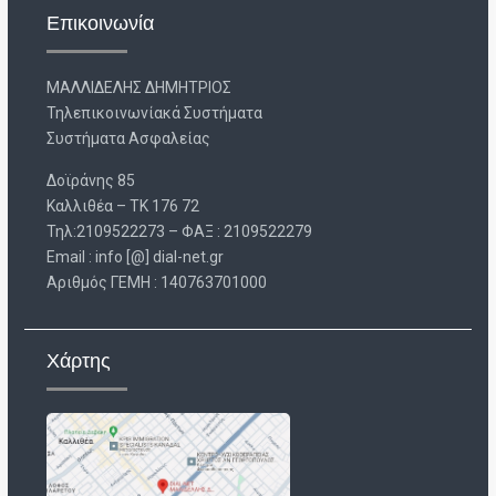
Επικοινωνία
ΜΑΛΛΙΔΕΛΗΣ ΔΗΜΗΤΡΙΟΣ
Τηλεπικοινωνίακά Συστήματα
Συστήματα Ασφαλείας
Δοϊράνης 85
Καλλιθέα – ΤΚ 176 72
Τηλ:2109522273 – ΦΑΞ : 2109522279
Email : info [@] dial-net.gr
Aριθμός ΓΕΜΗ : 140763701000
Χάρτης