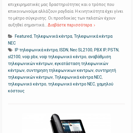
επιχειρηματικές μας δραστηριότητες και ο τρόπος που
επικοινωνούμε αλλάζουν ραγδαία. Η κινητικότητα έχει γίνει
το μέτρο σύγκρισης. Οι προσδοκίες των πελατών έχουν
αυξηθεί σημαντικά…
Διαβάστε περισσότερα
Featured
,
Τηλεφωνικά κέντρα
,
Τηλεφωνικά κέντρα
NEC
IP τηλεφωνικά κέντρα
,
ISDN
,
Nec SL2100
,
PBX IP
,
PSTN
,
sl2100
,
voip pbx
,
voip τηλεφωνικό κέντρο
,
αναβάθμιση
τηλεφωνικών κέντρων
,
εγκατάσταση τηλεφωνικών
κέντρων
,
συντηρηση τηλεφωνικων κεντρων
,
συντηρητή
τηλεφωνικών κέντρων
,
Τηλεφωνικά κέντρα NEC
,
τηλεφωνικό κέντρο
,
τηλεφωνικό κέντρο NEC
,
χαμηλού
κόστους