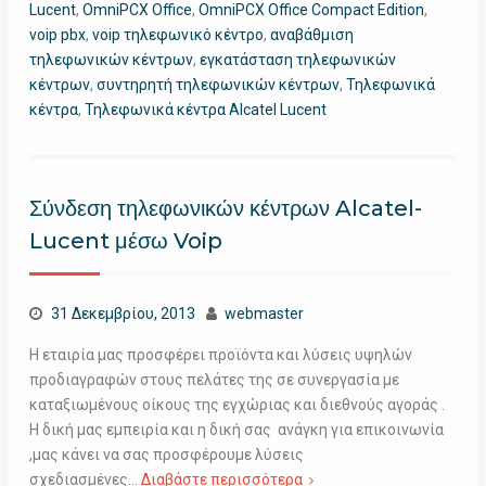
Lucent
,
OmniPCX Office
,
OmniPCX Office Compact Edition
,
voip pbx
,
voip τηλεφωνικό κέντρο
,
αναβάθμιση
τηλεφωνικών κέντρων
,
εγκατάσταση τηλεφωνικών
κέντρων
,
συντηρητή τηλεφωνικών κέντρων
,
Τηλεφωνικά
κέντρα
,
Τηλεφωνικά κέντρα Alcatel Lucent
Σύνδεση τηλεφωνικών κέντρων Alcatel-
Lucent μέσω Voip
31 Δεκεμβρίου, 2013
webmaster
Η εταιρία μας προσφέρει προϊόντα και λύσεις υψηλών
προδιαγραφών στους πελάτες της σε συνεργασία με
καταξιωμένους οίκους της εγχώριας και διεθνούς αγοράς .
Η δική μας εμπειρία και η δική σας ανάγκη για επικοινωνία
,μας κάνει να σας προσφέρουμε λύσεις
σχεδιασμένες…
Διαβάστε περισσότερα