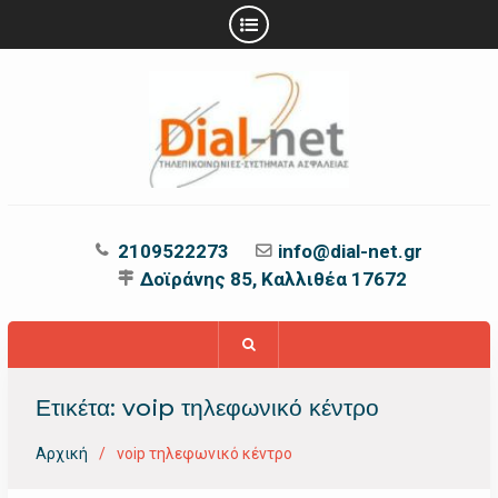
Προχωρήστε
στο
περιεχόμενο
2109522273
info@dial-net.gr
Δοϊράνης 85, Καλλιθέα 17672
Ετικέτα:
voip τηλεφωνικό κέντρο
Αρχική
voip τηλεφωνικό κέντρο