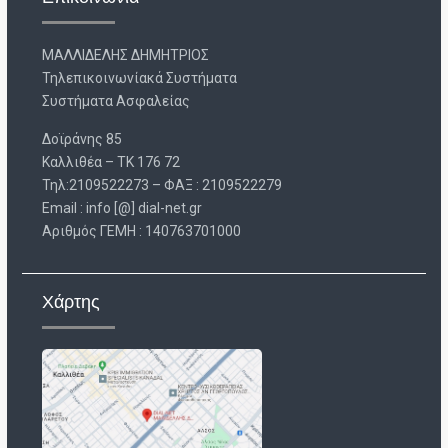
ΜΑΛΛΙΔΕΛΗΣ ΔΗΜΗΤΡΙΟΣ
Τηλεπικοινωνίακά Συστήματα
Συστήματα Ασφαλείας
Δοϊράνης 85
Καλλιθέα – ΤΚ 176 72
Τηλ:2109522273 – ΦΑΞ : 2109522279
Email : info [@] dial-net.gr
Aριθμός ΓΕΜΗ : 140763701000
Χάρτης