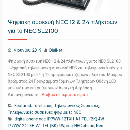
Ψηφιακή συσκευή NEC 12 & 24 πλήκτρων
για το NEC SL2100
4 Ιουνίου, 2019
DialNet
Ψηφιακή συσκευή NEC 12 & 24 πλήκτρων για το NEC SL2100
Ψηφιακή τηλεφωνική συσκευή NEC για τηλεφωνικό κέντρο
NEC SL2100 με 24 ή 12 προγραμματιζόμενα πλήκτρα. Μαύρου
Χρώματος 24 Προγραμματιζόμενων Πλήκτρων Oθόνη LCD
μηνυμάτων και ρυθμίσεων Ανοιχτή Ακρόαση
Απομνημόνευση…
Διαβάστε περισσότερα
Featured
,
Τα νέα μας
,
Τηλεφωνικές Συσκευές
,
Τηλεφωνικές συσκευές ψηφιακές NEC
digital phone nec
,
IP7WW-12TXH-A1 TEL (BK) 4W
,
IP7WW-24TXH-A1 TEL (BK) 4W
,
nec
,
NEC phone
,
Nec