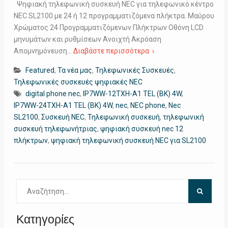
Ψηφιακή τηλεφωνική συσκευή NEC για τηλεφωνικό κέντρο
NEC SL2100 με 24 ή 12 προγραμματιζόμενα πλήκτρα. Μαύρου
Χρώματος 24 Προγραμματιζόμενων Πλήκτρων Oθόνη LCD
μηνυμάτων και ρυθμίσεων Ανοιχτή Ακρόαση
Απομνημόνευση…
Διαβάστε περισσότερα
Featured
,
Τα νέα μας
,
Τηλεφωνικές Συσκευές
,
Τηλεφωνικές συσκευές ψηφιακές NEC
digital phone nec
,
IP7WW-12TXH-A1 TEL (BK) 4W
,
IP7WW-24TXH-A1 TEL (BK) 4W
,
nec
,
NEC phone
,
Nec
SL2100
,
Συσκευή NEC
,
Τηλεφωνική συσκευή
,
τηλεφωνική
συσκευή τηλεφωνήτριας
,
ψηφιακή συσκευή nec 12
πλήκτρων
,
ψηφιακή τηλεφωνική συσκευή NEC για SL2100
Αναζήτηση
για:
Κατηγορίες