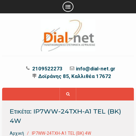
Προχωρήστε
στο
περιεχόμενο
2109522273
info@dial-net.gr
Δοϊράνης 85, Καλλιθέα 17672
Ετικέτα:
IP7WW-24TXH-A1 TEL (BK)
4W
Αρχική
IP7WW-24TXH-A1 TEL (BK) 4W