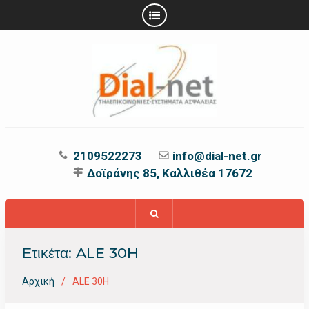
Προχωρήστε
στο
περιεχόμενο
2109522273
info@dial-net.gr
Δοϊράνης 85, Καλλιθέα 17672
Ετικέτα:
ALE 30H
Αρχική
ALE 30H