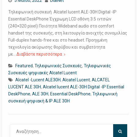
5 Μαΐου, 2022
DialNet
Τηλεφωνική συσκευή Alcatel lucent ALE-30H Digital -IP
Essential DeskPhone Έγχρωμη LCD οθόνη 3.5 ιντσών
(240×320 pixel) Ποιότητα Wideband audio στο comfort
handset της συσκευής, στη λειτουργία ανοιχτής συνομιλίας
Full-duplex hands-free και στο headset. Προηγμένη
τεχνολογία ακύρωσης θορύβου και συμβατότητα
με…
Διαβάστε περισσότερα
Featured
,
Τηλεφωνικές Συσκευές
,
Τηλεφωνικές
Συσκευές ψηφιακές Alcatel Lucent
Alcatel -Lucent ALE30H
,
Alcatel Lucent
,
ALCATEL
LUCENT ALE 30H
,
Alcatel lucent ALE-30H Digital -IP Essential
DeskPhone
,
ALE 30H
,
Essential DeskPhone
,
Τηλεφωνική
συσκευή ψηφιακή & IP ALE 30H
Αναζήτηση
για: