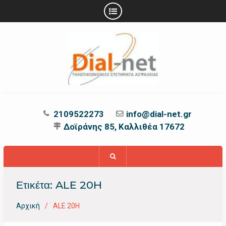
Προχωρήστε
στο
περιεχόμενο
2109522273
info@dial-net.gr
Δοϊράνης 85, Καλλιθέα 17672
Ετικέτα:
ALE 20H
Αρχική
ALE 20H