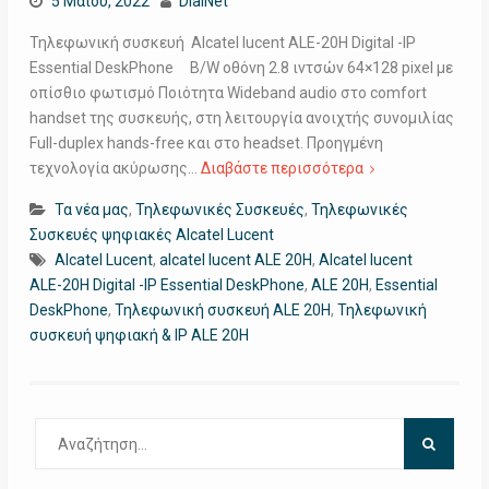
5 Μαΐου, 2022
DialNet
Τηλεφωνική συσκευή Alcatel lucent ALE-20H Digital -IP
Essential DeskPhone B/W οθόνη 2.8 ιντσών 64×128 pixel με
οπίσθιο φωτισμό Ποιότητα Wideband audio στο comfort
handset της συσκευής, στη λειτουργία ανοιχτής συνομιλίας
Full-duplex hands-free και στο headset. Προηγμένη
τεχνολογία ακύρωσης…
Διαβάστε περισσότερα
Τα νέα μας
,
Τηλεφωνικές Συσκευές
,
Τηλεφωνικές
Συσκευές ψηφιακές Alcatel Lucent
Alcatel Lucent
,
alcatel lucent ALE 20H
,
Alcatel lucent
ALE-20H Digital -IP Essential DeskPhone
,
ALE 20H
,
Essential
DeskPhone
,
Τηλεφωνική συσκευή ALE 20H
,
Τηλεφωνική
συσκευή ψηφιακή & IP ALE 20H
Αναζήτηση
για: