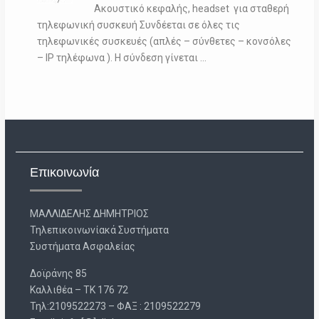
Ακουστικό κεφαλής, headset για σταθερή
τηλεφωνική συσκευή Συνδέεται σε όλες τις
τηλεφωνικές συσκευές (απλές – σύνθετες – κονσόλες
– IP τηλέφωνα ). Η σύνδεση γίνεται …
Επικοινωνία
ΜΑΛΛΙΔΕΛΗΣ ΔΗΜΗΤΡΙΟΣ
Τηλεπικοινωνίακά Συστήματα
Συστήματα Ασφαλείας
Δοϊράνης 85
Καλλιθέα – ΤΚ 176 72
Τηλ:2109522273 – ΦΑΞ : 2109522279