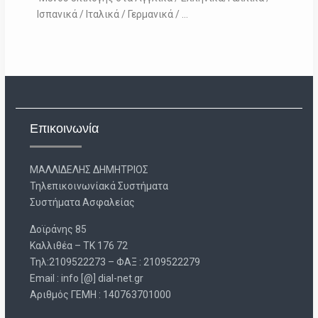
Ισπανικά / Ιταλικά / Γερμανικά / …
Επικοινωνία
ΜΑΛΛΙΔΕΛΗΣ ΔΗΜΗΤΡΙΟΣ
Τηλεπικοινωνίακά Συστήματα
Συστήματα Ασφαλείας
Δοϊράνης 85
Καλλιθέα – ΤΚ 176 72
Τηλ:2109522273 – ΦΑΞ : 2109522279
Email : info [@] dial-net.gr
Aριθμός ΓΕΜΗ : 140763701000