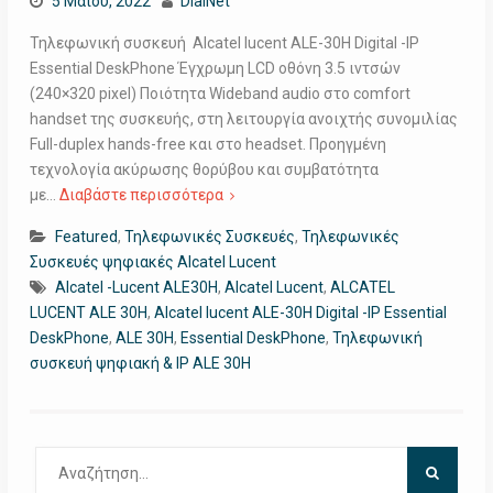
5 Μαΐου, 2022
DialNet
Τηλεφωνική συσκευή Alcatel lucent ALE-30H Digital -IP
Essential DeskPhone Έγχρωμη LCD οθόνη 3.5 ιντσών
(240×320 pixel) Ποιότητα Wideband audio στο comfort
handset της συσκευής, στη λειτουργία ανοιχτής συνομιλίας
Full-duplex hands-free και στο headset. Προηγμένη
τεχνολογία ακύρωσης θορύβου και συμβατότητα
με…
Διαβάστε περισσότερα
Featured
,
Τηλεφωνικές Συσκευές
,
Τηλεφωνικές
Συσκευές ψηφιακές Alcatel Lucent
Alcatel -Lucent ALE30H
,
Alcatel Lucent
,
ALCATEL
LUCENT ALE 30H
,
Alcatel lucent ALE-30H Digital -IP Essential
DeskPhone
,
ALE 30H
,
Essential DeskPhone
,
Τηλεφωνική
συσκευή ψηφιακή & IP ALE 30H
Αναζήτηση
για: