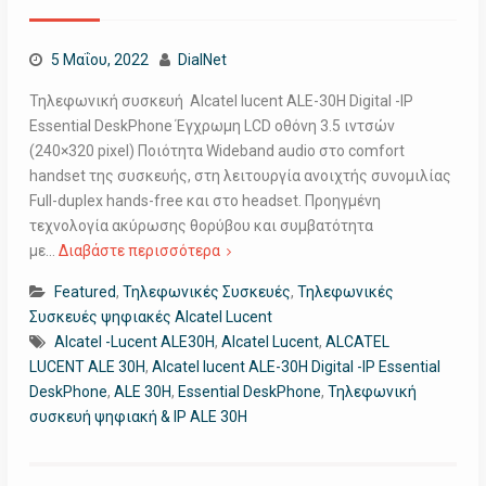
5 Μαΐου, 2022
DialNet
Τηλεφωνική συσκευή Alcatel lucent ALE-30H Digital -IP
Essential DeskPhone Έγχρωμη LCD οθόνη 3.5 ιντσών
(240×320 pixel) Ποιότητα Wideband audio στο comfort
handset της συσκευής, στη λειτουργία ανοιχτής συνομιλίας
Full-duplex hands-free και στο headset. Προηγμένη
τεχνολογία ακύρωσης θορύβου και συμβατότητα
με…
Διαβάστε περισσότερα
Featured
,
Τηλεφωνικές Συσκευές
,
Τηλεφωνικές
Συσκευές ψηφιακές Alcatel Lucent
Alcatel -Lucent ALE30H
,
Alcatel Lucent
,
ALCATEL
LUCENT ALE 30H
,
Alcatel lucent ALE-30H Digital -IP Essential
DeskPhone
,
ALE 30H
,
Essential DeskPhone
,
Τηλεφωνική
συσκευή ψηφιακή & IP ALE 30H