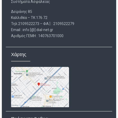
Συστήματα Ασφαλείας
Δοϊράνης 85
Καλλιθέα – ΤΚ 176 72
Τηλ:2109522273 – ΦΑΞ : 2109522279
Email : info [@] dial-net.gr
Aριθμός ΓΕΜΗ : 140763701000
Χάρτης