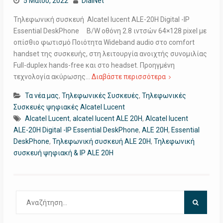
5 Μαΐου, 2022
DialNet
Τηλεφωνική συσκευή Alcatel lucent ALE-20H Digital -IP
Essential DeskPhone B/W οθόνη 2.8 ιντσών 64×128 pixel με
οπίσθιο φωτισμό Ποιότητα Wideband audio στο comfort
handset της συσκευής, στη λειτουργία ανοιχτής συνομιλίας
Full-duplex hands-free και στο headset. Προηγμένη
τεχνολογία ακύρωσης…
Διαβάστε περισσότερα
Τα νέα μας
,
Τηλεφωνικές Συσκευές
,
Τηλεφωνικές
Συσκευές ψηφιακές Alcatel Lucent
Alcatel Lucent
,
alcatel lucent ALE 20H
,
Alcatel lucent
ALE-20H Digital -IP Essential DeskPhone
,
ALE 20H
,
Essential
DeskPhone
,
Τηλεφωνική συσκευή ALE 20H
,
Τηλεφωνική
συσκευή ψηφιακή & IP ALE 20H
Αναζήτηση
για: