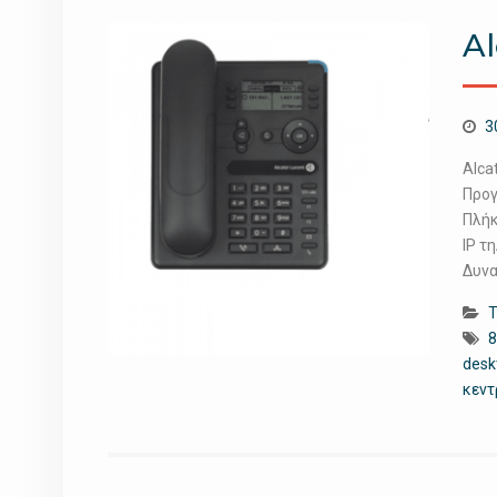
Al
3
Alca
Προγ
Πλήκ
IP τ
Δυνα
Τ
8
desk
κεν