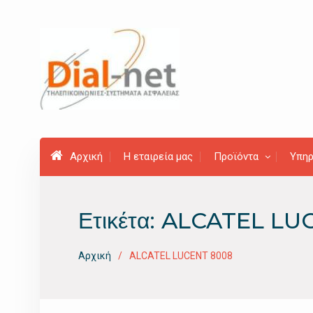
Προχωρήστε
στο
περιεχόμενο
Αρχική
Η εταιρεία μας
Προϊόντα
Υπηρ
Ετικέτα:
ALCATEL LU
Αρχική
ALCATEL LUCENT 8008