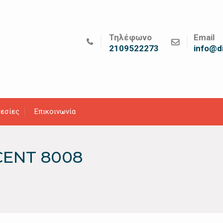
Τηλέφωνο
Email
2109522273
info@di
εσίες
Επικοινωνία
CENT 8008