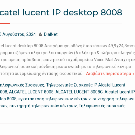
catel lucent IP desktop 8008
0 Αυγούστου, 2024
DialNet
tel lucent desktop 8008 Ασπρόμαυρη οθόνη διαστάσεων 49,9χ24,3mm
ραμματιζόμενα πλήκτρα λειτουργιών (6 πλήκτρα & πλήκτρο πλοηγός
τρο άμεση πρόσβαση φωνητικού ταχυδρομείου Voice Mail Ανοιχτή 
ηλεφωνική συσκευή σύνδεση μέσω switch με το τηλεφωνικό κέντρο
τότητα αυξομείωσης έντασης ακουστικού…
Διαβάστε περισσότερα
ηλεφωνικές Συσκευές
,
Τηλεφωνικές Συσκευές IP Alcatel Lucent
008
,
ALCATEL LUCENT 8008
,
ALCATEL LUCENT 8008G
,
Alcatel lucent IP
top 8008
,
εγκατάσταση τηλεφωνικών κέντρων
,
συντηρηση τηλεφων
τρων
,
συντηρητή τηλεφωνικών κέντρων
,
Τηλεφωνικές συσκευές