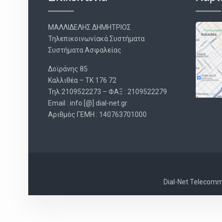
ΜΑΛΛΙΔΕΛΗΣ ΔΗΜΗΤΡΙΟΣ
Τηλεπικοινωνίακά Συστήματα
Συστήματα Ασφαλείας
Δοϊράνης 85
Καλλιθέα – ΤΚ 176 72
Τηλ:2109522273 – ΦΑΞ : 2109522279
Email : info [@] dial-net.gr
Aριθμός ΓΕΜΗ : 140763701000
Dial-Net Telecommu