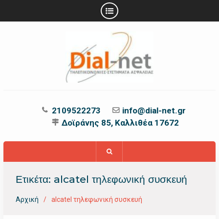
Προχωρήστε
στο
περιεχόμενο
2109522273
info@dial-net.gr
Δοϊράνης 85, Καλλιθέα 17672
Ετικέτα:
alcatel τηλεφωνική συσκευή
Αρχική
alcatel τηλεφωνική συσκευή