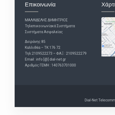
Επικοινωνία
Χάρτ
ΜΑΛΛΙΔΕΛΗΣ ΔΗΜΗΤΡΙΟΣ
Τηλεπικοινωνίακά Συστήματα
Συστήματα Ασφαλείας
Δοϊράνης 85
Καλλιθέα – ΤΚ 176 72
Τηλ:2109522273 – ΦΑΞ : 2109522279
Email : info [@] dial-net.gr
Aριθμός ΓΕΜΗ : 140763701000
Dial-Net Telecommu