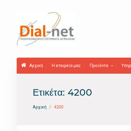
Προχωρήστε
στο
περιεχόμενο
Αρχική
Η εταιρεία μας
Προϊόντα
Υπηρ
Ετικέτα:
4200
Αρχική
4200