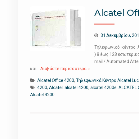
Alcatel Of
31 Δεκεμβρίου, 20
Τηλεφωνικό κέντρο Al
) 8 έως 128 εσωτερικά 
mail / Automated Atte
και…
Διαβάστε περισσότερα
Alcatel Office 4200
,
Τηλεφωνικά Κέντρα Alcatel Luc
4200
,
Alcatel
,
alcatel 4200
,
alcatel 4200e
,
ALCATEL 
Alcatel 4200