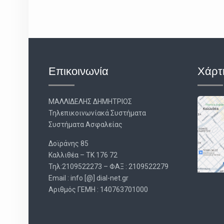
Επικοινωνία
Χάρτ
ΜΑΛΛΙΔΕΛΗΣ ΔΗΜΗΤΡΙΟΣ
Τηλεπικοινωνίακά Συστήματα
Συστήματα Ασφαλείας
Δοϊράνης 85
Καλλιθέα – ΤΚ 176 72
Τηλ:2109522273 – ΦΑΞ : 2109522279
Email : info [@] dial-net.gr
Aριθμός ΓΕΜΗ : 140763701000