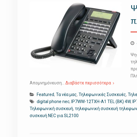
Ψ
π
Ψη
τη
πρ
Πλ
Απομνημόνευση…
Διαβάστε περισσότερα
Featured
,
Τα νέα μας
,
Τηλεφωνικές Συσκευές
,
Τηλ
digital phone nec
,
IP7WW-12TXH-A1 TEL (BK) 4W
,
IP
Τηλεφωνική συσκευή
,
τηλεφωνική συσκευή τηλεφων
συσκευή NEC για SL2100