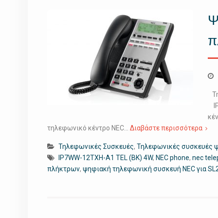
Ψ
π
Τη
IP
κέ
τηλεφωνικό κέντρο NEC…
Διαβάστε περισσότερα
Τηλεφωνικές Συσκευές
,
Τηλεφωνικές συσκευές 
IP7WW-12TXH-A1 TEL (BK) 4W
,
NEC phone
,
nec tel
πλήκτρων
,
ψηφιακή τηλεφωνική συσκευή NEC για SL