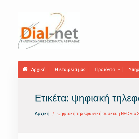
Προχωρήστε
στο
περιεχόμενο
Αρχική
Η εταιρεία μας
Προϊόντα
Υπηρ
Ετικέτα:
ψηφιακή τηλεφ
Αρχική
ψηφιακή τηλεφωνική συσκευή NEC για 