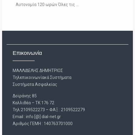
Αυτονομία 120 ωρών Όλες τις …
Επικοινωνία
ΜΑΛΛΙΔΕΛΗΣ ΔΗΜΗΤΡΙΟΣ
Τηλεπικοινωνίακά Συστήματα
Συστήματα Ασφαλείας
Δοϊράνης 85
Καλλιθέα – ΤΚ 176 72
Τηλ:2109522273 – ΦΑΞ : 2109522279
Email : info [@] dial-net.gr
Aριθμός ΓΕΜΗ : 140763701000