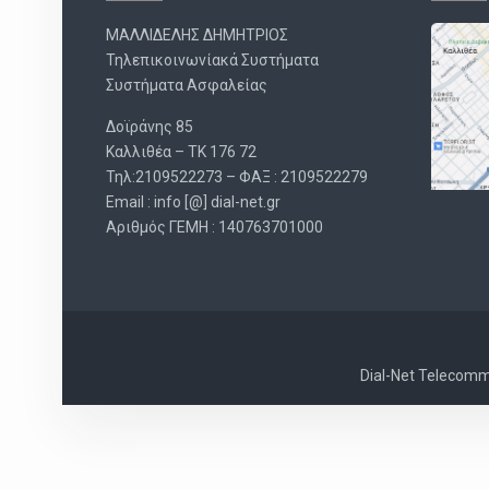
ΜΑΛΛΙΔΕΛΗΣ ΔΗΜΗΤΡΙΟΣ
Τηλεπικοινωνίακά Συστήματα
Συστήματα Ασφαλείας
Δοϊράνης 85
Καλλιθέα – ΤΚ 176 72
Τηλ:2109522273 – ΦΑΞ : 2109522279
Email : info [@] dial-net.gr
Aριθμός ΓΕΜΗ : 140763701000
Dial-Net Telecommu