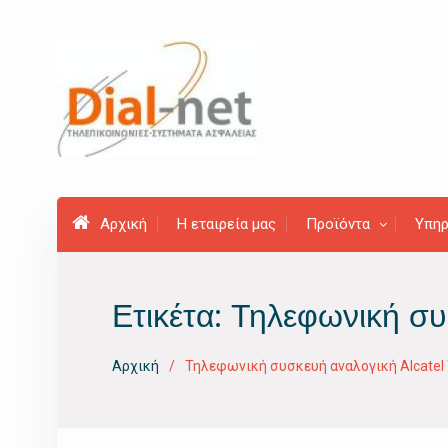
Προχωρήστε
στο
περιεχόμενο
Αρχική
Η εταιρεία μας
Προϊόντα
Υπηρ
Ετικέτα:
Τηλεφωνική συ
Αρχική
Τηλεφωνική συσκευή αναλογική Alcatel 