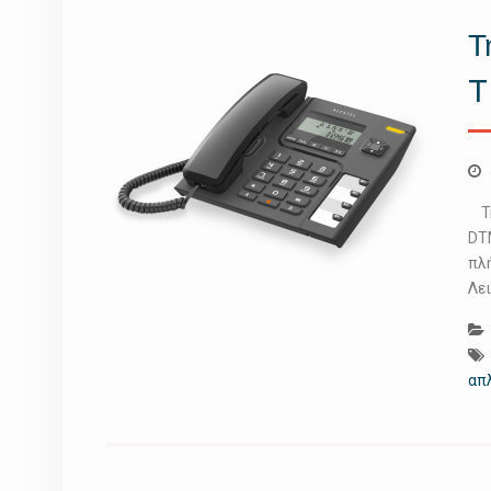
Τ
T
Τη
DT
πλ
Λε
απ