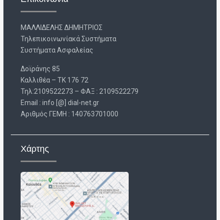
ΜΑΛΛΙΔΕΛΗΣ ΔΗΜΗΤΡΙΟΣ
Τηλεπικοινωνίακά Συστήματα
Συστήματα Ασφαλείας
Δοϊράνης 85
Καλλιθέα – ΤΚ 176 72
Τηλ:2109522273 – ΦΑΞ : 2109522279
Email : info [@] dial-net.gr
Aριθμός ΓΕΜΗ : 140763701000
Χάρτης