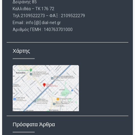
Δοϊράνης 85
Καλλιθέα – ΤΚ 176 72
Τηλ:2109522273 – ΦΑΞ : 2109522279
Email : info [@] dial-net.gr
Aριθμός ΓΕΜΗ : 140763701000
Χάρτης
Πρόσφατα Άρθρα