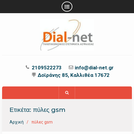
Προχωρήστε
στο
περιεχόμενο
2109522273
info@dial-net.gr
Δοϊράνης 85, Καλλιθέα 17672
Ετικέτα:
πύλες gsm
Αρχική
πύλες gsm