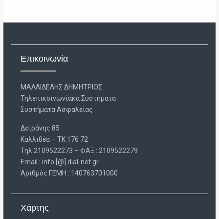
Επικοινωνία
ΜΑΛΛΙΔΕΛΗΣ ΔΗΜΗΤΡΙΟΣ
Τηλεπικοινωνίακά Συστήματα
Συστήματα Ασφαλείας
Δοϊράνης 85
Καλλιθέα – ΤΚ 176 72
Τηλ:2109522273 – ΦΑΞ : 2109522279
Email : info [@] dial-net.gr
Aριθμός ΓΕΜΗ : 140763701000
Χάρτης