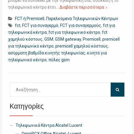
μπορεί να συνδεθεί με την τηλεφωνική σας συσκευή ή το
τηλεφωνικό κέντρο έτσι…
Διαβάστε περισσότερα
FCT ή Premicell
,
Παρελκόμενα Τηλεφωνικών Κέντρων
fct
,
FCT για συναγερμό
,
FCT για συναγερμούς
,
fct για
τηλεφωνικά κέντρα
,
fct για τηλεφωνικό κέντρο
,
fct
χαμηλού κόστους
,
GSM
,
GSM gateway
,
Premicell
,
premicell
για τηλεφωνικό κέντρο
,
premicell χαμηλού κόστους
,
ασύρματη βαθμίδα κινητής τηλεφωνίας
,
κινητό για
τηλεφωνικό κέντρο
,
πύλες gsm
Αναζήτηση
για:
Κατηγορίες
Τηλεφωνικά Κέντρα Alcatel Lucent
OmniPCX Office Alcatel -Lucent