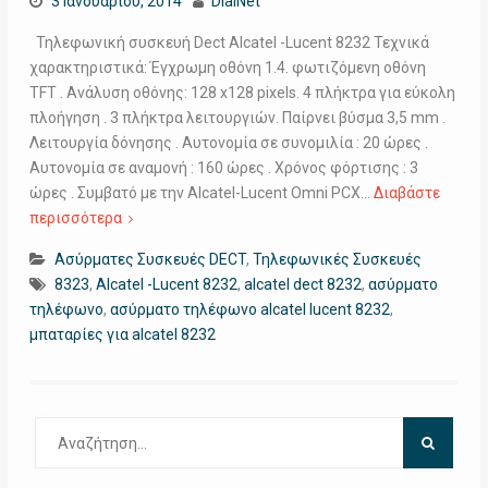
3 Ιανουαρίου, 2014
DialNet
Τηλεφωνική συσκευή Dect Alcatel -Lucent 8232 Τεχνικά
χαρακτηριστικά: Έγχρωμη οθόνη 1.4. φωτιζόμενη οθόνη
TFT . Ανάλυση οθόνης: 128 x128 pixels. 4 πλήκτρα για εύκολη
πλοήγηση . 3 πλήκτρα λειτουργιών. Παίρνει βύσμα 3,5 mm .
Λειτουργία δόνησης . Αυτονομία σε συνομιλία : 20 ώρες .
Αυτονομία σε αναμονή : 160 ώρες . Χρόνος φόρτισης : 3
ώρες . Συμβατό με την Alcatel-Lucent Omni PCX…
Διαβάστε
περισσότερα
Ασύρματες Συσκευές DECT
,
Τηλεφωνικές Συσκευές
8323
,
Alcatel -Lucent 8232
,
alcatel dect 8232
,
ασύρματο
τηλέφωνο
,
ασύρματο τηλέφωνο alcatel lucent 8232
,
μπαταρίες για alcatel 8232
Αναζήτηση
για: