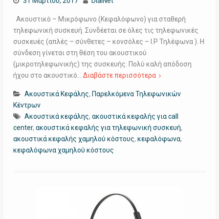
31 Μαρτίου, 2017
DialNet
Ακουστικό – Μικρόφωνο (Κεφαλόφωνο) για σταθερή
τηλεφωνική συσκευή. Συνδέεται σε όλες τις τηλεφωνικές
συσκευές (απλές – σύνθετες – κονσόλες – Ι.Ρ Τηλέφωνα ). Η
σύνδεση γίνεται στη θέση του ακουστικού
(μικροτηλεφωνικής) της συσκευής. Πολύ καλή απόδοση
ήχου στο ακουστικό…
Διαβάστε περισσότερα
Ακουστικά Κεφάλης
,
Παρελκόμενα Τηλεφωνικών
Κέντρων
Ακουστικά κεφάλης
,
ακουστικά κεφαλής για call
center
,
ακουστικά κεφαλής για τηλεφωνική συσκευή
,
ακουστικά κεφαλής χαμηλού κόστους
,
κεφαλόφωνα
,
κεφαλόφωνα χαμηλού κόστους