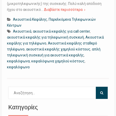
(μικροτηλεφωνικής) της συσκευής. Πολύ καλή απόδοση
ήχου στο ακουστικό…
Διαβάστε περισσότερα
Ακουστικά Κεφάλης
,
Παρελκόμενα Τηλεφωνικών
Κέντρων
Ακουστικά
,
ακουστικά κεφαλής για call center
,
ακουστικά κεφαλής για τηλεφωνική συσκευή
,
Ακουστικά
κεφάλης για τηλέφωνο
,
Ακουστικά κεφάλης σταθερό
τηλέφωνο
,
ακουστικά κεφαλής χαμηλού κόστους
,
απλή
τηλεφωνική συσκευή για ακουστικά κεφαλής
,
κεφαλόφωνα
,
κεφαλόφωνα χαμηλού κόστους
,
κεφαλόφωνο
Αναζήτηση
για:
Κατηγορίες