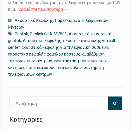
καλωδίου για σύνδεση με την τηλεφωνική συσκευή (με RJ9
& με…
Διαβάστε περισσότερα
Ακουστικά Κεφάλης
,
Παρελκόμενα Τηλεφωνικών
Κέντρων
Geolink
,
Geolink GHA-MV501
,
Ακουστικά
,
ακουστικά
geolink
,
Ακουστικά κεφάλης
,
ακουστικά κεφαλής για call
center
,
ακουστικά κεφαλής για τηλεφωνική συσκευή
,
ακουστικά κεφαλής χαμηλού κόστους
,
αναβάθμιση
τηλεφωνικών κέντρων
,
εγκατάσταση τηλεφωνικών
κέντρων
,
ποιοτικά ακουστικά κεφαλής
,
συντηρητή
τηλεφωνικών κέντρων
Αναζήτηση
για:
Κατηγορίες