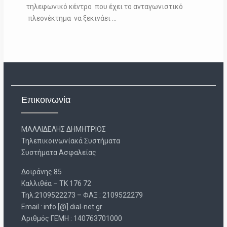
τηλεφωνικό κέντρο που έχει το ανταγωνιστικό
πλεονέκτημα να ξεκινάει …
Επικοινωνία
ΜΑΛΛΙΔΕΛΗΣ ΔΗΜΗΤΡΙΟΣ
Τηλεπικοινωνίακά Συστήματα
Συστήματα Ασφαλείας
Δοϊράνης 85
Καλλιθέα – ΤΚ 176 72
Τηλ:2109522273 – ΦΑΞ : 2109522279
Email : info [@] dial-net.gr
Aριθμός ΓΕΜΗ : 140763701000