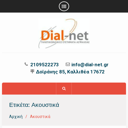
Προχωρήστε
στο
περιεχόμενο
2109522273
info@dial-net.gr
Δοϊράνης 85, Καλλιθέα 17672
Ετικέτα:
Ακουστικά
Αρχική
Ακουστικά