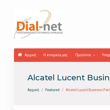
Προχωρήστε
στο
περιεχόμενο
Αρχική
Η εταιρεία μας
Προϊόντα
Υπηρ
Alcatel Lucent Busin
Αρχική
Featured
Alcatel Lucent Business Par