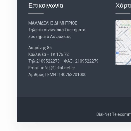
Επικοινωνία
Χάρτ
ΜΑΛΛΙΔΕΛΗΣ ΔΗΜΗΤΡΙΟΣ
Τηλεπικοινωνίακά Συστήματα
Συστήματα Ασφαλείας
Δοϊράνης 85
Καλλιθέα – ΤΚ 176 72
Τηλ:2109522273 – ΦΑΞ : 2109522279
Email : info [@] dial-net.gr
Aριθμός ΓΕΜΗ : 140763701000
Dial-Net Telecommu