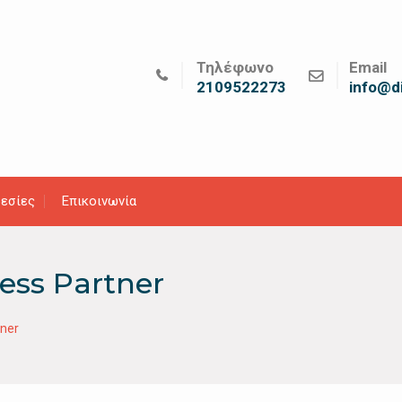
Τηλέφωνο
Email
2109522273
info@di
εσίες
Επικοινωνία
ess Partner
tner