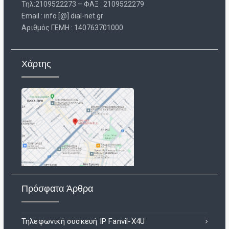
Τηλ:2109522273 – ΦΑΞ : 2109522279
Email : info [@] dial-net.gr
Aριθμός ΓΕΜΗ : 140763701000
Χάρτης
Πρόσφατα Άρθρα
Τηλεφωνική συσκευή IP Fanvil-X4U