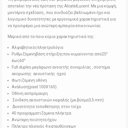
αποτελεί την νέα πρόταση της AlcatelLucent. Με μια κομψή,
μοντέρνα σχεδίαση , που συνδυάζει βελτιωμένο ήχο και
λογισμικό δυνατότητες με εργονομικά χαρακτηριστικά για
να προσφέρει μια ανώτερη εμπειρία επικοινωνίας .
Μερικά από τα ποιο κύρια χαρακτηριστικά της :
Αλφαβητικόςπληκτρολόγιο
Ρυθμιζόμενηβάση στήριξηςπου κυμαίνονται από25°
έως60°
Full-duplex μεγάφωνο ανοικτής συνομιλίας , σύστημα
ακύρωσης ακουστικής ηχού
Φωτιζόμενη οθόνη
Ανάλυση(pixel 100Χ160)
Οθόνη ασπρόμαυρη
Σύνδεση ακουστικών κεφαλής (με βύσμα3,5 mm)
Δυνατότητα τοποθέτησης στον τοίχο
40 προγραμματιζόμενα πλήκτρα
Ανώτερη ποιότητα ήχου
Πλήκτρο πλοηγός 4 κατευθύνσεων