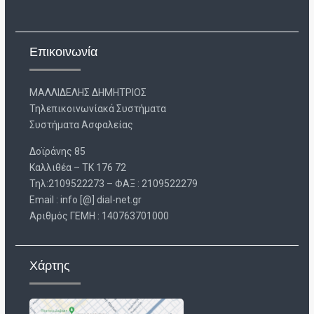
Επικοινωνία
ΜΑΛΛΙΔΕΛΗΣ ΔΗΜΗΤΡΙΟΣ
Τηλεπικοινωνίακά Συστήματα
Συστήματα Ασφαλείας
Δοϊράνης 85
Καλλιθέα – ΤΚ 176 72
Τηλ:2109522273 – ΦΑΞ : 2109522279
Email : info [@] dial-net.gr
Aριθμός ΓΕΜΗ : 140763701000
Χάρτης