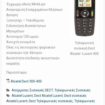
‘Εγχρωμη οθόνη 98×66 pix
Αναγνώριση Εισερχομένων Κλήσεων
Δόνηση
Ξυπνητήρι – Υπενθύμιση
Ειδοποίηση Αναπάντητων
Μηνυμάτων
Αυτονομία 120 ωρών
Ανοιχτή συνομιλία
Τηλεφωνική
Όλες τις λειτουργίες ψηφιακών
συσκευή Dect
συσκευών τηλ. Κέντρου
Alcatel -Lucent 400
Δυνατότητα σύνδεσης ακουστικών
κεφαλής
Περισσότερα :
Alcatel Dect 300-400
Ασύρματες Συσκευές DECT
,
Τηλεφωνικές Συσκευές
Alcatel Lucent
,
Dect Alcatel Lucent
,
Dect συσκευές
Alcatel Lucent
,
Dect Τηλεφωνικές συσκευές
,
Τηλεφωνικές