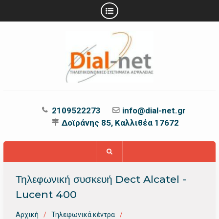
Προχωρήστε
στο
περιεχόμενο
2109522273
info@dial-net.gr
Δοϊράνης 85, Καλλιθέα 17672
Τηλεφωνική συσκευή Dect Alcatel -
Lucent 400
Αρχική
Τηλεφωνικά κέντρα