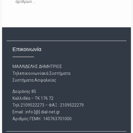
αριθμών …
Επικοινωνία
ΜΑΛΛΙΔΕΛΗΣ ΔΗΜΗΤΡΙΟΣ
Τηλεπικοινωνίακά Συστήματα
Συστήματα Ασφαλείας
Δοϊράνης 85
Καλλιθέα – ΤΚ 176 72
Τηλ:2109522273 – ΦΑΞ : 2109522279
Email : info [@] dial-net.gr
Aριθμός ΓΕΜΗ : 140763701000