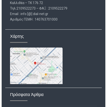
Καλλιθέα – ΤΚ 176 72
Τηλ:2109522273 – ΦΑΞ : 2109522279
Email : info [@] dial-net.gr
Aριθμός ΓΕΜΗ : 140763701000
Χάρτης
Πρόσφατα Άρθρα