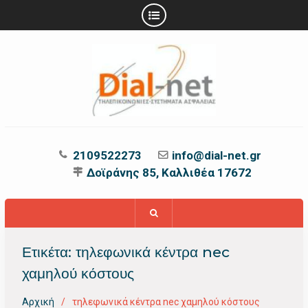
Προχωρήστε
στο
περιεχόμενο
2109522273
info@dial-net.gr
Δοϊράνης 85, Καλλιθέα 17672
Ετικέτα:
τηλεφωνικά κέντρα nec
χαμηλού κόστους
Αρχική
τηλεφωνικά κέντρα nec χαμηλού κόστους