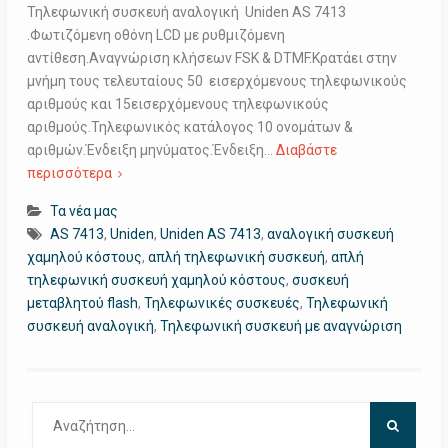
Τηλεφωνική συσκευή αναλογική Uniden AS 7413
.Φωτιζόμενη οθόνη LCD με ρυθμιζόμενη
αντίθεση.Αναγνώριση κλήσεων FSK & DTMF.Κρατάει στην
μνήμη τους τελευταίους 50 εισερχόμενους τηλεφωνικούς
αριθμούς και 15εισερχόμενους τηλεφωνικούς
αριθμούς.Τηλεφωνικός κατάλογος 10 ονομάτων &
αριθμών.Ένδειξη μηνύματος.Ένδειξη…
Διαβάστε
περισσότερα
Τα νέα μας
AS 7413
,
Uniden
,
Uniden AS 7413
,
αναλογική συσκευή
χαμηλού κόστους
,
απλή τηλεφωνική συσκευή
,
απλή
τηλεφωνική συσκευή χαμηλού κόστους
,
συσκευή
μεταβλητού flash
,
Τηλεφωνικές συσκευές
,
Τηλεφωνική
συσκευή αναλογική
,
Τηλεφωνική συσκευή με αναγνώριση
Αναζήτηση
για: