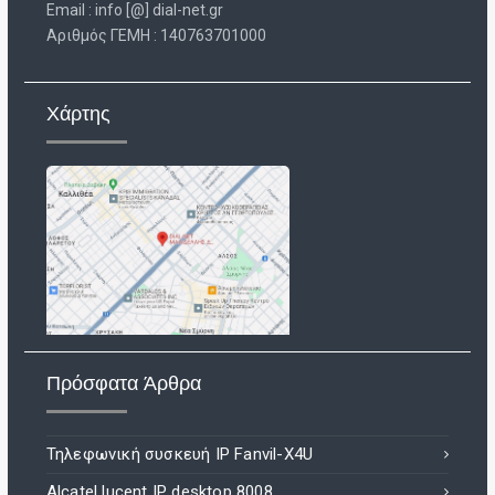
Email : info [@] dial-net.gr
Aριθμός ΓΕΜΗ : 140763701000
Χάρτης
Πρόσφατα Άρθρα
Τηλεφωνική συσκευή IP Fanvil-X4U
Alcatel lucent IP desktop 8008