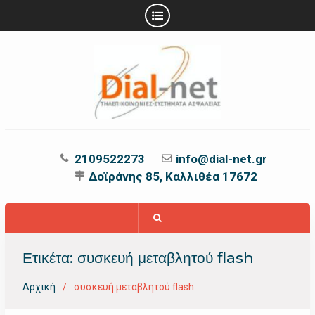
Προχωρήστε
στο
περιεχόμενο
2109522273
info@dial-net.gr
Δοϊράνης 85, Καλλιθέα 17672
Ετικέτα:
συσκευή μεταβλητού flash
Αρχική
συσκευή μεταβλητού flash