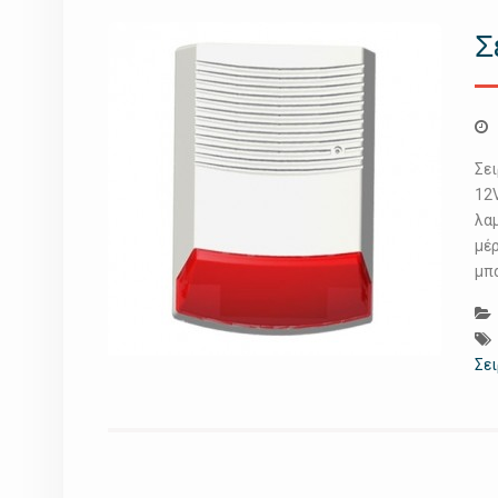
Σ
Σε
12
λα
μέρ
μπ
Σε