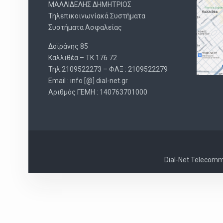
ΜΑΛΛΙΔΕΛΗΣ ΔΗΜΗΤΡΙΟΣ
Τηλεπικοινωνίακά Συστήματα
Συστήματα Ασφαλείας
Δοϊράνης 85
Καλλιθέα – ΤΚ 176 72
Τηλ:2109522273 – ΦΑΞ : 2109522279
Email : info [@] dial-net.gr
Aριθμός ΓΕΜΗ : 140763701000
Dial-Net Telecommu