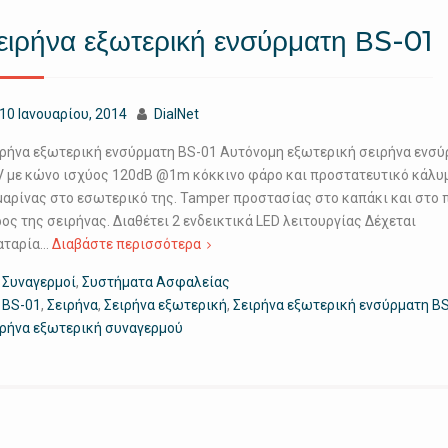
ειρήνα εξωτερική ενσύρματη ΒS-01
10 Ιανουαρίου, 2014
DialNet
ιρήνα εξωτερική ενσύρματη ΒS-01 Αυτόνομη εξωτερική σειρήνα ενσύ
V με κώνο ισχύος 120dB @1m κόκκινο φάρο και προστατευτικό κάλυ
μαρίνας στο εσωτερικό της. Tamper προστασίας στο καπάκι και στο
ος της σειρήνας. Διαθέτει 2 ενδεικτικά LED λειτουργίας Δέχεται
αταρία…
Διαβάστε περισσότερα
Συναγερμοί
,
Συστήματα Ασφαλείας
ΒS-01
,
Σειρήνα
,
Σειρήνα εξωτερική
,
Σειρήνα εξωτερική ενσύρματη Β
ιρήνα εξωτερική συναγερμού