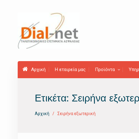
Προχωρήστε
στο
περιεχόμενο
Αρχική
Η εταιρεία μας
Προϊόντα
Υπηρ
Ετικέτα:
Σειρήνα εξωτερ
Αρχική
Σειρήνα εξωτερική