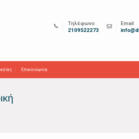
Τηλέφωνο
Email
2109522273
info@di
εσίες
Επικοινωνία
ική