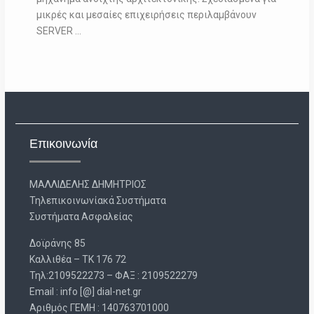
μικρές και μεσαίες επιχειρήσεις περιλαμβάνουν
SERVER …
Επικοινωνία
ΜΑΛΛΙΔΕΛΗΣ ΔΗΜΗΤΡΙΟΣ
Τηλεπικοινωνίακά Συστήματα
Συστήματα Ασφαλείας
Δοϊράνης 85
Καλλιθέα – ΤΚ 176 72
Τηλ:2109522273 – ΦΑΞ : 2109522279
Email : info [@] dial-net.gr
Aριθμός ΓΕΜΗ : 140763701000