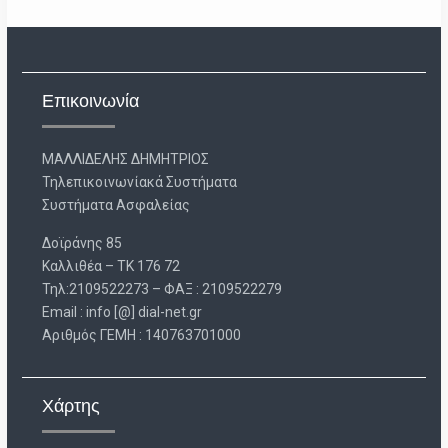
Επικοινωνία
ΜΑΛΛΙΔΕΛΗΣ ΔΗΜΗΤΡΙΟΣ
Τηλεπικοινωνίακά Συστήματα
Συστήματα Ασφαλείας
Δοϊράνης 85
Καλλιθέα – ΤΚ 176 72
Τηλ:2109522273 – ΦΑΞ : 2109522279
Email : info [@] dial-net.gr
Aριθμός ΓΕΜΗ : 140763701000
Χάρτης