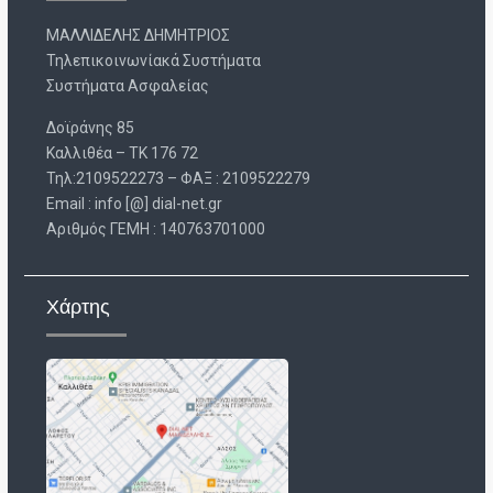
ΜΑΛΛΙΔΕΛΗΣ ΔΗΜΗΤΡΙΟΣ
Τηλεπικοινωνίακά Συστήματα
Συστήματα Ασφαλείας
Δοϊράνης 85
Καλλιθέα – ΤΚ 176 72
Τηλ:2109522273 – ΦΑΞ : 2109522279
Email : info [@] dial-net.gr
Aριθμός ΓΕΜΗ : 140763701000
Χάρτης