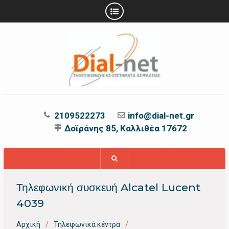
Προχωρήστε
στο
περιεχόμενο
2109522273
info@dial-net.gr
Δοϊράνης 85, Καλλιθέα 17672
Τηλεφωνική συσκευή Alcatel Lucent
4039
Αρχική
Τηλεφωνικά κέντρα